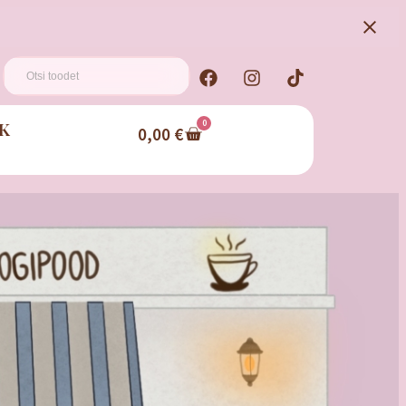
K
0
0,00
€
Kohvitempli kaart
Kogud templeid? Tule vaata lähemalt
millega tegu!
Kohvi templikaart