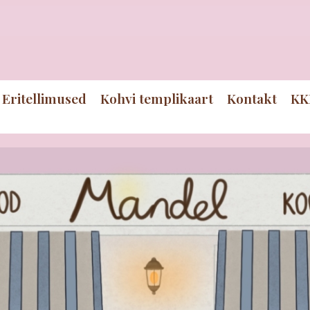
Eritellimused
Kohvi templikaart
Kontakt
KK
Mandel kohviku lugu
Kes ja mis on Mandel? Uuri meie
kohta lähemalt!
Meist