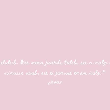
luleib. Kes minu juurde tuleb, see ei nälgi i
minusse usub, see ei janune enam iialgi."
Jh 6:35