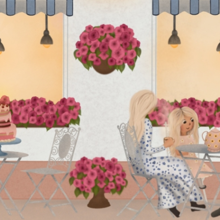
ritellimus
ul on hoopis oma erisoov
ellimiseks?
Tee eritellimus