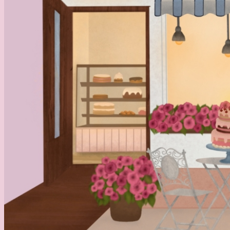
Meie e-poest saad tellida nii magusat
kui soolast.
Sisene e-poodi
E
S
t