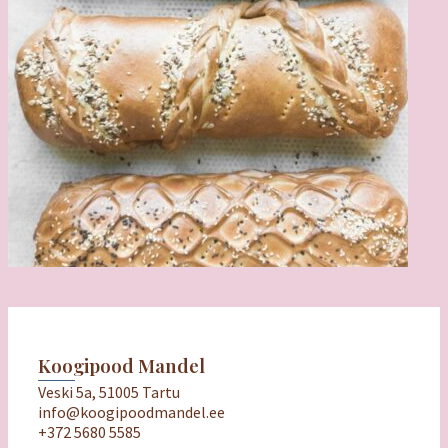
Koogipood Mandel
Veski 5a, 51005 Tartu
info@koogipoodmandel.ee
+372 5680 5585