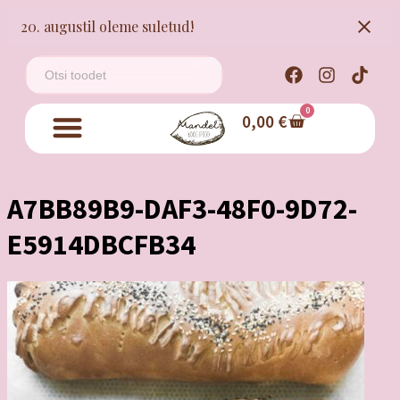
20. augustil oleme suletud!
0
0,00
€
A7BB89B9-DAF3-48F0-9D72-
E5914DBCFB34