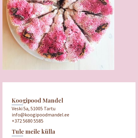
Koogipood Mandel
Veski 5a, 51005 Tartu
info@koogipoodmandel.ee
+372 5680 5585
Tule meile külla