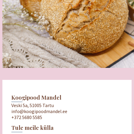
Koogipood Mandel
Veski 5a, 51005 Tartu
info@koogipoodmandel.ee
+372 5680 5585
Tule meile külla