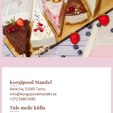
Koogipood Mandel
Veski 5a, 51005 Tartu
info@koogipoodmandel.ee
+372 5680 5585
Tule meile külla