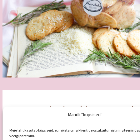
Koogipood Mandel
Tule 
Mandli "küpsised"
E – R
8
Veski 5a, 51005 Tartu
L
9.00-
info@koogipoodmandel.ee
P
puh
+372 5680 5585
Meie leht kasutab küpsiseid, et mõista oma klientide ostukäitumist ning teeninda
veelgi paremini.