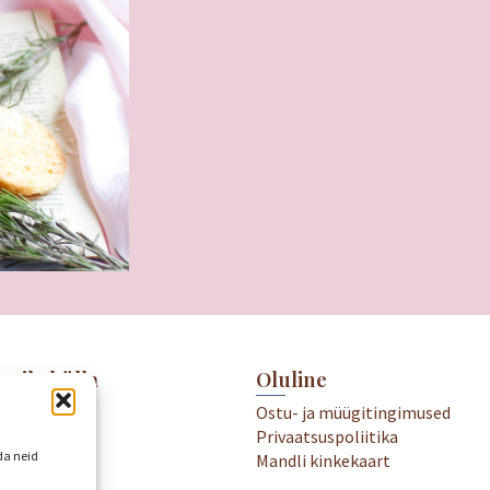
meile külla
Oluline
.00-19.00
Ostu- ja müügitingimused
18.00
Privaatsuspoliitika
kame
da neid
Mandli kinkekaart