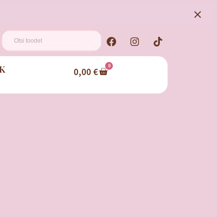
K
0
0,00
€