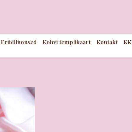
Eritellimused
Kohvi templikaart
Kontakt
KK