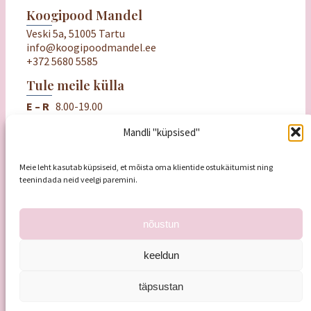
Koogipood Mandel
Veski 5a, 51005 Tartu
info@koogipoodmandel.ee
+372 5680 5585
Tule meile külla
E – R
8.00-19.00
L
9.00-18.00
Mandli "küpsised"
P
puhkame
Oluline
Ostu- ja müügitingimused
Meie leht kasutab küpsiseid, et mõista oma klientide ostukäitumist ning
teenindada neid veelgi paremini.
Privaatsuspoliitika
Mandli kinkekaart
nõustun
keeldun
täpsustan
Koogihaldjas OÜ