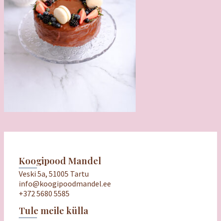
Koogipood Mandel
Veski 5a, 51005 Tartu
info@koogipoodmandel.ee
+372 5680 5585
Tule meile külla