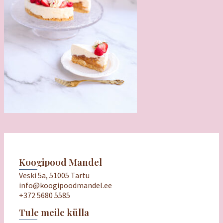
Koogipood Mandel
Veski 5a, 51005 Tartu
info@koogipoodmandel.ee
+372 5680 5585
Tule meile külla