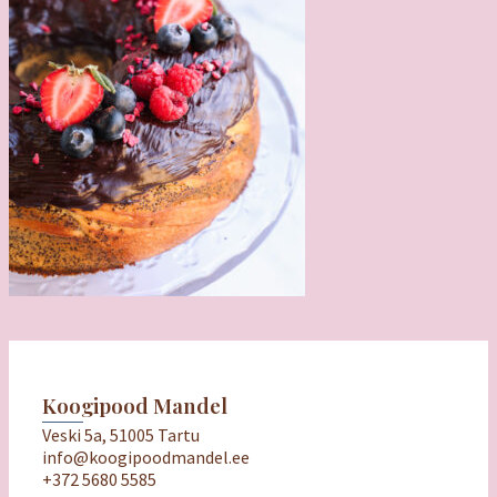
Koogipood Mandel
Veski 5a, 51005 Tartu
info@koogipoodmandel.ee
+372 5680 5585