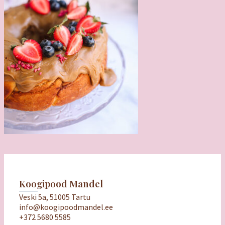
Koogipood Mandel
Veski 5a, 51005 Tartu
info@koogipoodmandel.ee
+372 5680 5585