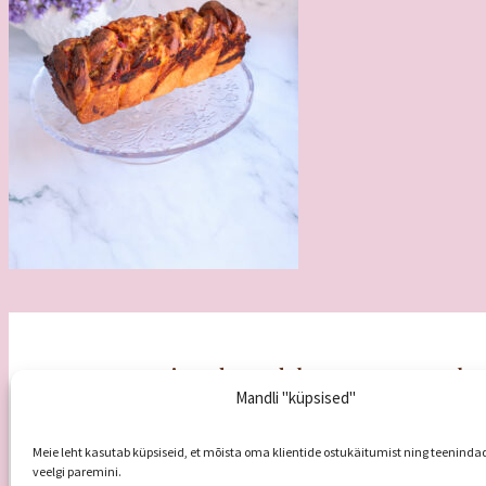
Koogipood Mandel
Tule 
Mandli "küpsised"
E – R
8
Veski 5a, 51005 Tartu
L
9.00-
info@koogipoodmandel.ee
P
puh
+372 5680 5585
Meie leht kasutab küpsiseid, et mõista oma klientide ostukäitumist ning teeninda
veelgi paremini.