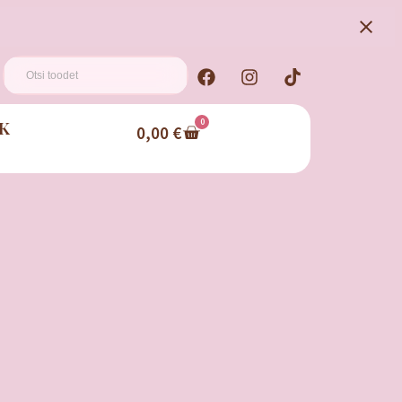
K
0
0,00
€