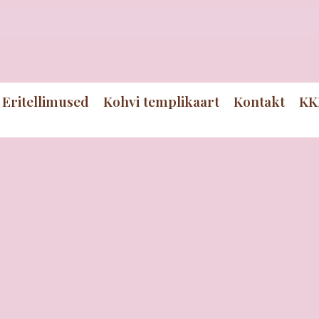
Eritellimused
Kohvi templikaart
Kontakt
KK