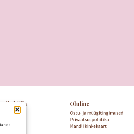
meile külla
Oluline
.00-19.00
Ostu- ja müügitingimused
18.00
Privaatsuspoliitika
kame
da neid
Mandli kinkekaart