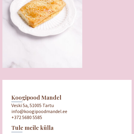
Koogipood Mandel
Veski 5a, 51005 Tartu
info@koogipoodmandel.ee
+372 5680 5585
Tule meile külla