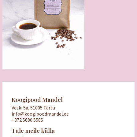
Koogipood Mandel
Veski 5a, 51005 Tartu
info@koogipoodmandel.ee
+372 5680 5585
Tule meile külla