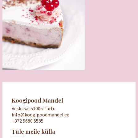
Koogipood Mandel
Veski 5a, 51005 Tartu
info@koogipoodmandel.ee
+372 5680 5585
Tule meile külla