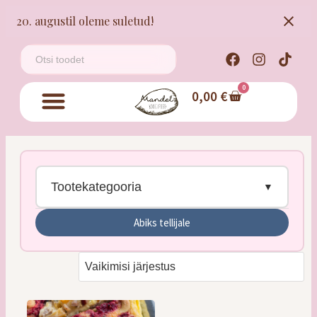
20. augustil oleme suletud!
0
0,00
€
Tootekategooria
Abiks tellijale
Tordid
Kringlid