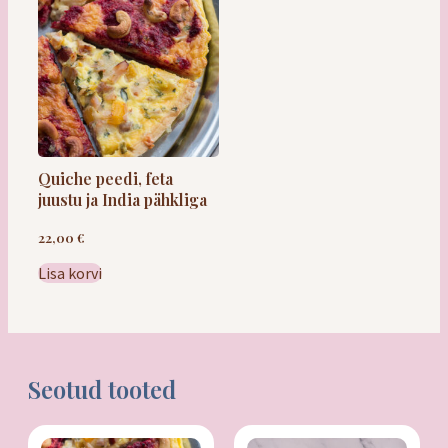
Saiakesed
Leivad / saiad
Quiche peedi, feta
juustu ja India pähkliga
Quiched
22,00
€
Lisa korvi
Kõige vabad
Seotud tooted
Maiustused