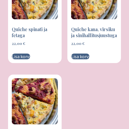
Quiche spinati ja
Quiche kana, virsiku
fetaga
ja sinihallitusjuustuga
22,00
€
22,00
€
Lisa korvi
Lisa korvi