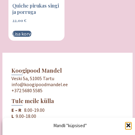
Quiche pirukas singi
ja porruga
22,00
€
Lisa korvi
Koogipood Mandel
Veski 5a, 51005 Tartu
info@koogipoodmandel.ee
+372 5680 5585
Tule meile külla
E – R
8.00-19.00
L
9.00-18.00
P
puhkame
Mandli "küpsised"
Oluline