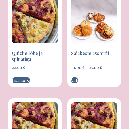
Kingitused
Quiche lõhe ja
Saiakeste assortii
spinatiga
22,00
€
10,00
€
–
25,00
€
Lisa korvi
Vali