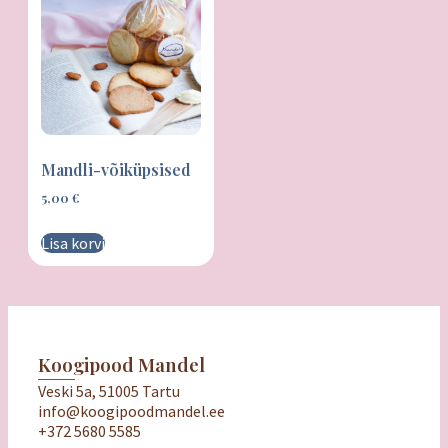
Mandli-võiküpsised
5,00
€
Lisa korvi
Koogipood Mandel
Veski 5a, 51005 Tartu
info@koogipoodmandel.ee
+372 5680 5585