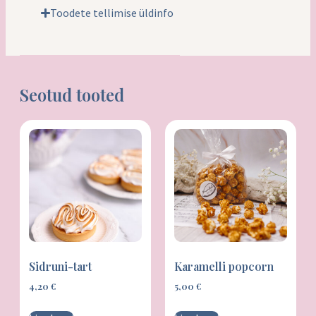
Toodete tellimise üldinfo
Seotud tooted
Sidruni-tart
Karamelli popcorn
4,20
€
5,00
€