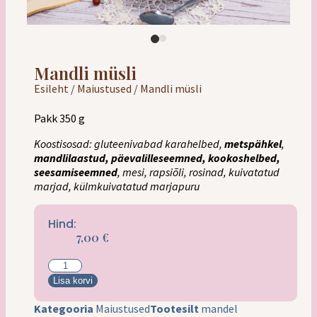
Mandli müsli
Esileht
/
Maiustused
/ Mandli müsli
Pakk 350 g
Koostisosad: gluteenivabad karahelbed,
metspähkel
,
mandlilaastud, päevalilleseemned, kookoshelbed,
seesamiseemned
, mesi, rapsiõli, rosinad, kuivatatud
marjad, külmkuivatatud marjapuru
Hind:
7,00
€
Lisa korvi
Kategooria
Maiustused
Tootesilt
mandel