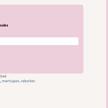
useks
abad
,
martsipan
,
rabarber