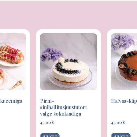
jekreemiga
Pirni-
Halvaa-küp
sinihallitusjuustutort
valge šokolaadiga
45,00
€
45,00
€
Lisa korvi
Lisa korvi