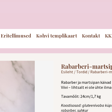
Eritellimused
Kohvi templikaart
Kontakt
KK
Rabarberi-martsip
Esileht
/
Tordid
/ Rabarberi-m
Rabarber ja martsipan käivad k
Viivi – lihtsalt ei ole ühte ilma
Tavamõõt: 24cm/1,7 kg
Koostisosad: gluteenivaba küps
rabarber, suhkur