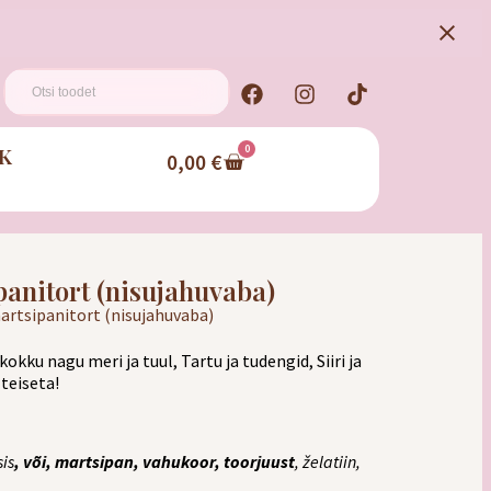
K
0
0,00
€
anitort (nisujahuvaba)
artsipanitort (nisujahuvaba)
okku nagu meri ja tuul, Tartu ja tudengid, Siiri ja
 teiseta!
is
, või, martsipan, vahukoor, toorjuust
, želatiin,