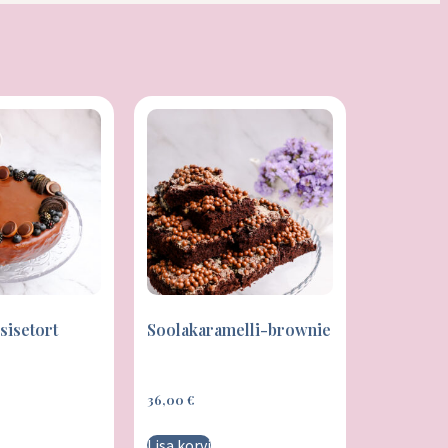
sisetort
Soolakaramelli-brownie
36,00
€
Lisa korvi