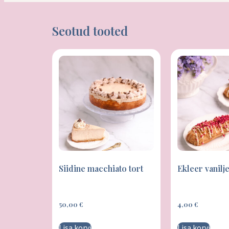
Seotud tooted
Siidine macchiato tort
Ekleer vanil
50,00
€
4,00
€
Lisa korvi
Lisa korvi