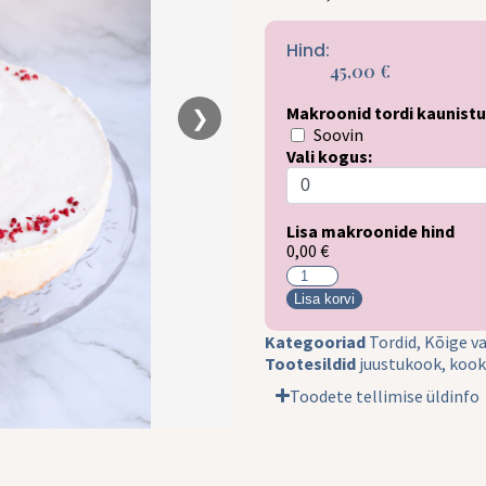
Hind:
45,00
€
Makroonid tordi kaunist
❯
Soovin
Vali kogus:
Lisa makroonide hind
0,00 €
Lisa korvi
Kategooriad
Tordid
,
Kõige v
Tootesildid
juustukook
,
kook
Toodete tellimise üldinfo