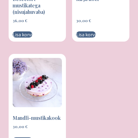
mustikatega
(nisujahuvaba)
36,00
€
30,00
€
Lisa korvi
Lisa korvi
Mandli-mustikakook
30,00
€