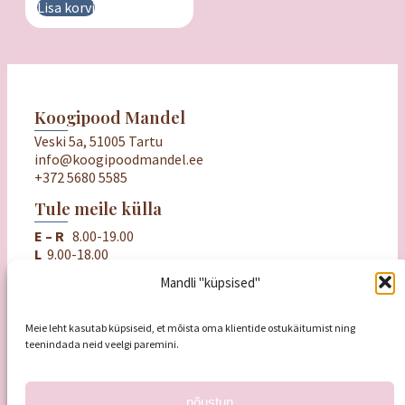
Lisa korvi
Koogipood Mandel
Veski 5a, 51005 Tartu
info@koogipoodmandel.ee
+372 5680 5585
Tule meile külla
E – R
8.00-19.00
L
9.00-18.00
P
puhkame
Mandli "küpsised"
Oluline
Ostu- ja müügitingimused
Meie leht kasutab küpsiseid, et mõista oma klientide ostukäitumist ning
Privaatsuspoliitika
teenindada neid veelgi paremini.
Mandli kinkekaart
nõustun