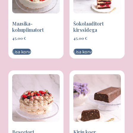
Maasika-
Šokolaaditort
kohupiimatort
kirssidega
45,00
€
45,00
€
Lisa korvi
Lisa korvi
Beseetort
Kirju koer