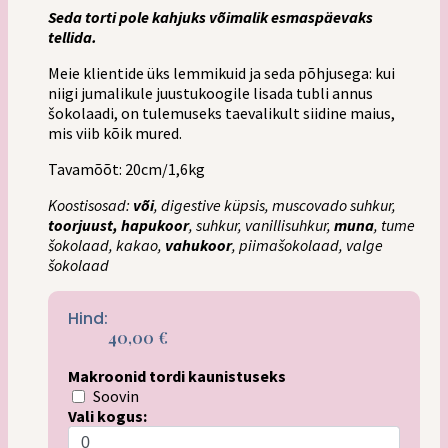
Seda torti pole kahjuks võimalik esmaspäevaks
tellida.
Meie klientide üks lemmikuid ja seda põhjusega: kui
niigi jumalikule juustukoogile lisada tubli annus
šokolaadi, on tulemuseks taevalikult siidine maius,
mis viib kõik mured.
Tavamõõt: 20cm/1,6kg
Koostisosad:
või
, digestive küpsis, muscovado suhkur,
toorjuust, hapukoor
, suhkur, vanillisuhkur,
muna
, tume
šokolaad, kakao,
vahukoor
, piimašokolaad, valge
šokolaad
Hind:
40,00
€
Makroonid tordi kaunistuseks
Soovin
Vali kogus: