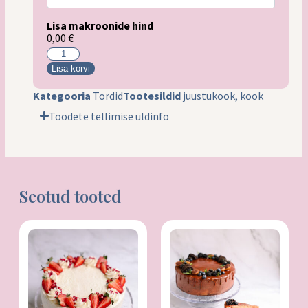
Lisa makroonide hind
0,00 €
Lisa korvi
Kategooria
Tordid
Tootesildid
juustukook
,
kook
Toodete tellimise üldinfo
Seotud tooted