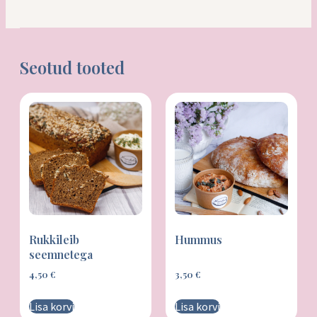
Seotud tooted
Rukkileib
Hummus
seemnetega
4,50
€
3,50
€
Lisa korvi
Lisa korvi