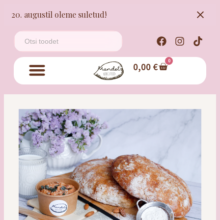
20. augustil oleme suletud!
0
0,00
€