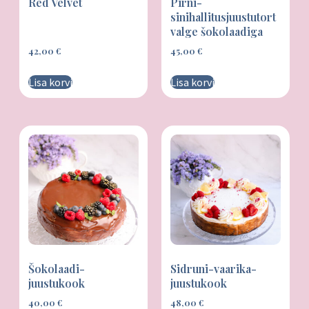
Red Velvet
Pirni-
sinihallitusjuustutort
valge šokolaadiga
42,00
€
45,00
€
Lisa korvi
Lisa korvi
Šokolaadi-
Sidruni-vaarika-
juustukook
juustukook
40,00
€
48,00
€