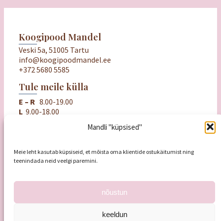
Koogipood Mandel
Veski 5a, 51005 Tartu
info@koogipoodmandel.ee
+372 5680 5585
Tule meile külla
E – R
8.00-19.00
L
9.00-18.00
P
puhkame
Mandli "küpsised"
Oluline
Ostu- ja müügitingimused
Meie leht kasutab küpsiseid, et mõista oma klientide ostukäitumist ning
Privaatsuspoliitika
teenindada neid veelgi paremini.
Mandli kinkekaart
nõustun
keeldun