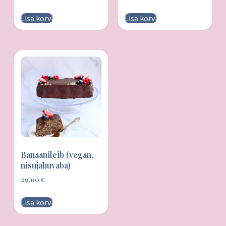
Lisa korvi
Lisa korvi
Banaanileib (vegan,
nisujahuvaba)
29,00
€
Lisa korvi