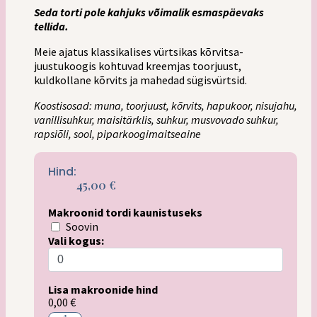
Seda torti pole kahjuks võimalik esmaspäevaks
tellida.
Meie ajatus klassikalises vürtsikas kõrvitsa-
juustukoogis kohtuvad kreemjas toorjuust,
kuldkollane kõrvits ja mahedad sügisvürtsid.
Koostisosad: muna, toorjuust, kõrvits, hapukoor, nisujahu,
vanillisuhkur, maisitärklis, suhkur, musvovado suhkur,
rapsiõli, sool, piparkoogimaitseaine
Hind:
45,00
€
Makroonid tordi kaunistuseks
Soovin
Vali kogus:
Lisa makroonide hind
0,00 €