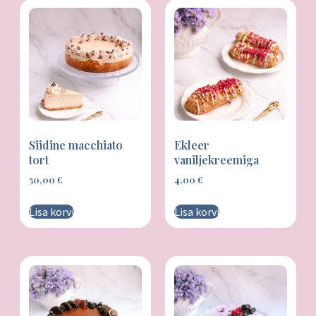
Kingitused
Siidine macchiato
Ekleer
tort
vaniljekreemiga
50,00
€
4,00
€
Lisa korvi
Lisa korvi