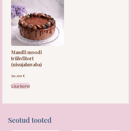
Saiakesed
Leivad / saiad
Mandli moodi
trühvlitort
(nisujahuvaba)
Quiched
50,00
€
Lisa korvi
Kõige vabad
Maiustused
Seotud tooted