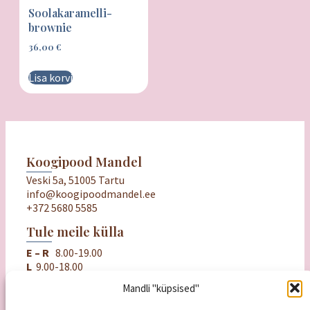
Soolakaramelli-
brownie
36,00
€
Lisa korvi
Koogipood Mandel
Veski 5a, 51005 Tartu
info@koogipoodmandel.ee
+372 5680 5585
Tule meile külla
E – R
8.00-19.00
L
9.00-18.00
P
puhkame
Mandli "küpsised"
Oluline