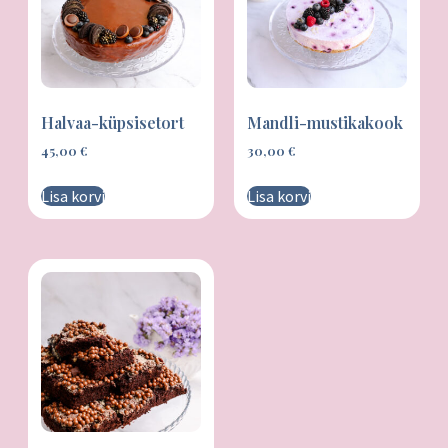
Halvaa-küpsisetort
Mandli-mustikakook
45,00
€
30,00
€
Lisa korvi
Lisa korvi