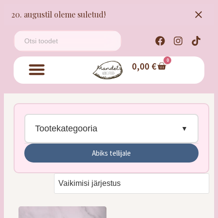
20. augustil oleme suletud!
0
0,00
€
Tootekategooria
Abiks tellijale
Tordid
Kringlid